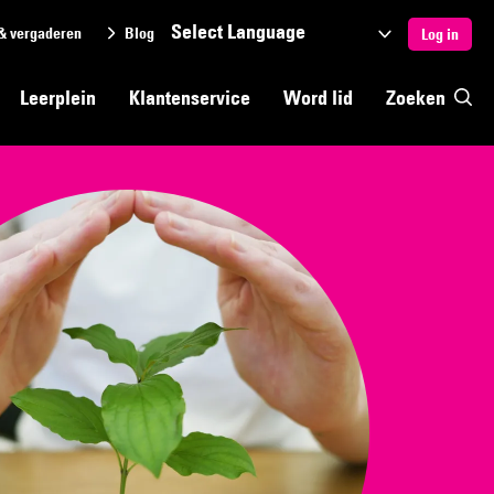
& vergaderen
Blog
Selecteer
Log in
een
Leerplein
Klantenservice
Word lid
Zoeken
taal