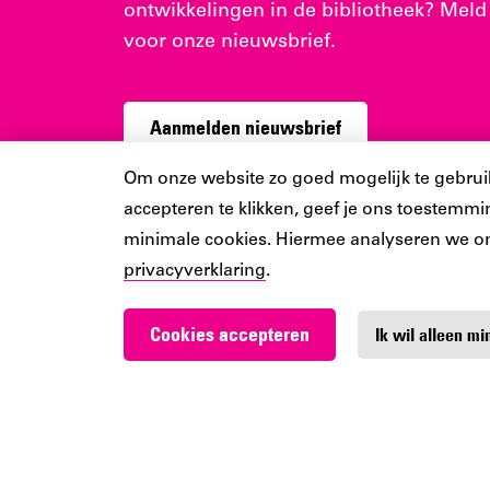
ontwikkelingen in de bibliotheek? Meld
voor onze nieuwsbrief.
Aanmelden nieuwsbrief
Cookiebar
Om onze website zo goed mogelijk te gebruiken
accepteren te klikken, geef je ons toestemmin
minimale cookies. Hiermee analyseren we o
privacyverklaring
.
Cookies accepteren
Ik wil alleen m
Werken bij De Nieuwe 