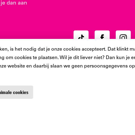
 je dan aan
Ons
Ons
Ons
Tiktok
Facebook
Instag
, is het nodig dat je onze cookies accepteert. Dat klinkt ma
account
account
accoun
g om cookies te plaatsen. Wil je dit liever niet? Dan kun je
nze website en daarbij slaan we geen persoonsgegevens op.
inimale cookies
Bibliotheek
Contact
Digitoegankelijkheid
Privacy