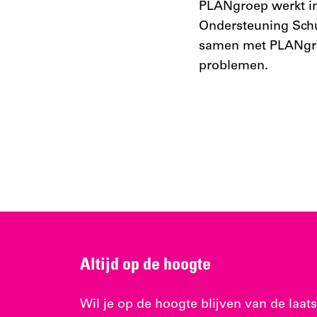
PLANgroep werkt i
Ondersteuning Schu
samen met PLANgroe
problemen.
Altijd op de hoogte
Wil je op de hoogte blijven van de laats