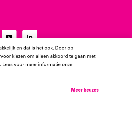
Ons
Ons
ram
YouTube
LinkedIn
kkelijk en dat is het ook. Door op
t
account
account
 ervoor kiezen om alleen akkoord te gaan met
 Lees voor meer informatie onze
Meer keuzes
Cookie-instellingen