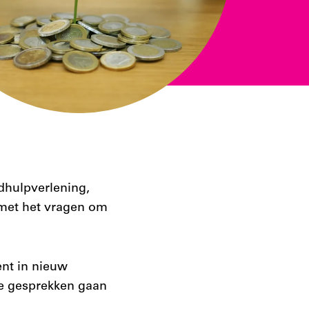
dhulpverlening,
t met het vragen om
ent in nieuw
e gesprekken gaan