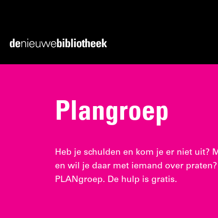
Ga
Ga
direct
direct
naar
naar
Ga
de
de
naar
content
footer
de
homepagina
Plangroep
Heb je schulden en kom je er niet uit? 
en wil je daar met iemand over praten
PLANgroep. De hulp is gratis.