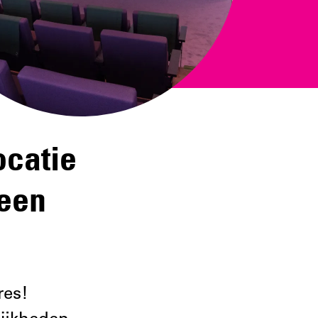
ocatie
 een
res!