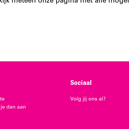
ijk meteen onze pagina met alle mogel
Sociaal
te
Volg jij ons al?
 je dan aan