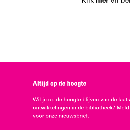
Klik
hier
en bek
Altijd op de hoogte
Wil je op de hoogte blijven van de laats
ontwikkelingen in de bibliotheek? Meld
voor onze nieuwsbrief.