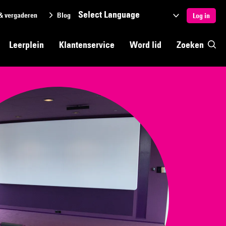
& vergaderen
Blog
Selecteer
Log in
een
Leerplein
Klantenservice
Word lid
Zoeken
taal