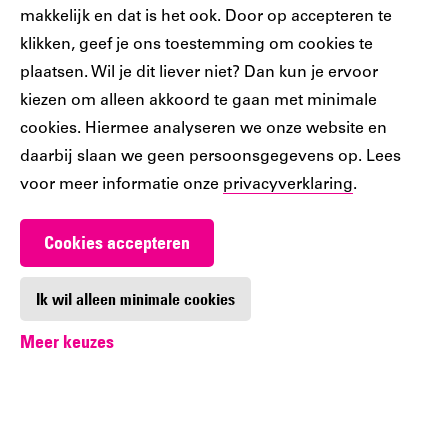
Volg jij ons al?
makkelijk en dat is het ook. Door op accepteren te
klikken, geef je ons toestemming om cookies te
plaatsen. Wil je dit liever niet? Dan kun je ervoor
Ons
Ons
Ons
Ons
Ons
kiezen om alleen akkoord te gaan met minimale
Tiktok
Facebook
Instagram
YouTube
LinkedIn
cookies. Hiermee analyseren we onze website en
account
account
account
account
account
daarbij slaan we geen persoonsgegevens op. Lees
voor meer informatie onze
privacyverklaring
.
Cookies accepteren
Werken bij De Nieuwe Bibliotheek
Contact
Ik wil alleen minimale cookies
Meer keuzes
Digitoegankelijkheid
Privacy
Cookie-instellingen