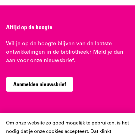
Altijd op de hoogte
Wil je op de hoogte blijven van de laatste
ontwikkelingen in de bibliotheek? Meld je dan
aan voor onze nieuwsbrief.
Aanmelden nieuwsbrief
Sociaal
Cookiebar
Om onze website zo goed mogelijk te gebruiken, is het
nodig dat je onze cookies accepteert. Dat klinkt