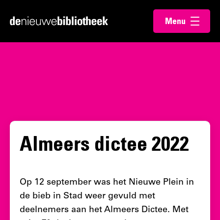
Ga
Ga
Menu
direct
direct
Ga
openen
naar
naar
naar
de
de
de
content
footer
homepagina
Almeers dictee 2022
Op 12 september was het Nieuwe Plein in
de bieb in Stad weer gevuld met
deelnemers aan het Almeers Dictee. Met