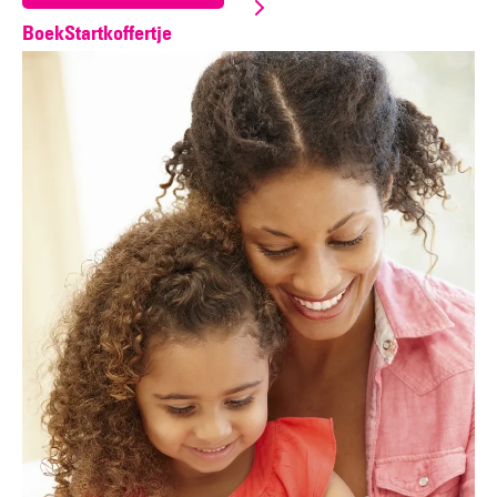
BoekStartkoffertje