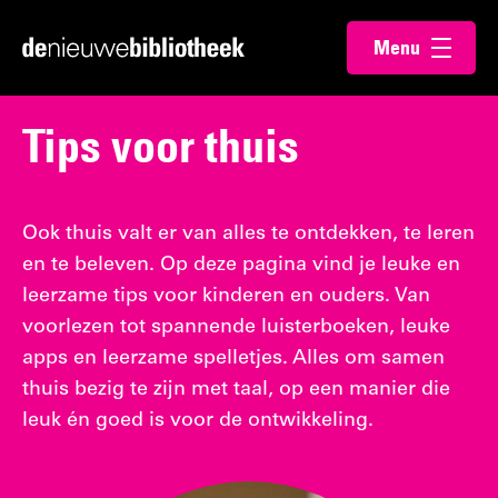
Ga
Ga
Menu
direct
direct
Ga
openen
naar
naar
naar
de
de
de
Tips voor thuis
content
footer
homepagina
Ook thuis valt er van alles te ontdekken, te leren
en te beleven. Op deze pagina vind je leuke en
leerzame tips voor kinderen en ouders. Van
voorlezen tot spannende luisterboeken, leuke
apps en leerzame spelletjes. Alles om samen
thuis bezig te zijn met taal, op een manier die
leuk én goed is voor de ontwikkeling.