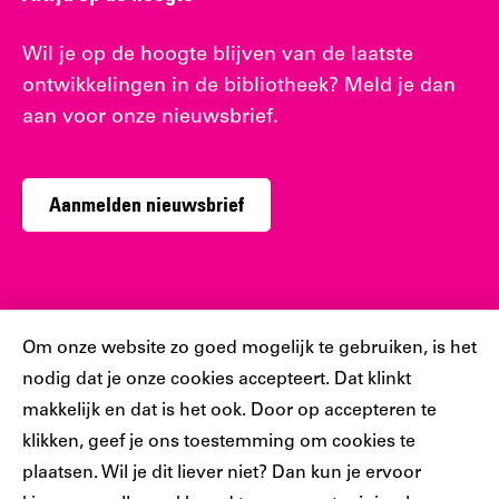
Wil je op de hoogte blijven van de laatste
ontwikkelingen in de bibliotheek? Meld je dan
aan voor onze nieuwsbrief.
Aanmelden nieuwsbrief
Sociaal
Cookiebar
Om onze website zo goed mogelijk te gebruiken, is het
nodig dat je onze cookies accepteert. Dat klinkt
Volg jij ons al?
makkelijk en dat is het ook. Door op accepteren te
klikken, geef je ons toestemming om cookies te
plaatsen. Wil je dit liever niet? Dan kun je ervoor
Ons
Ons
Ons
Ons
Ons