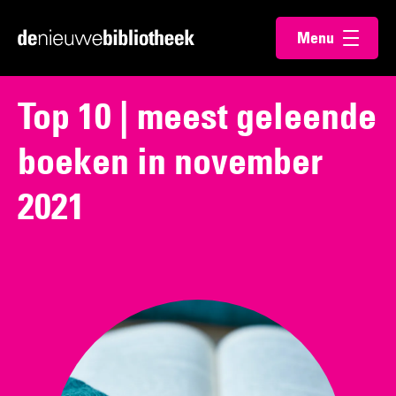
Ga
Ga
Menu
direct
direct
Ga
openen
naar
naar
naar
de
de
de
Top 10 | meest geleende
content
footer
homepagina
boeken in november
2021