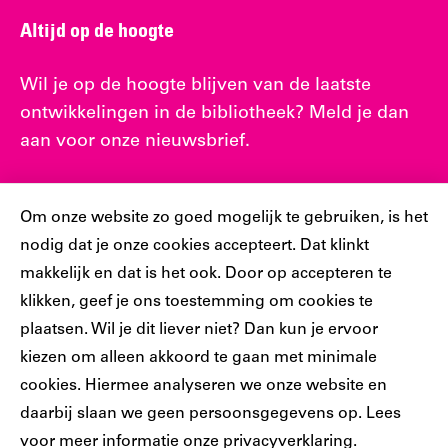
Altijd op de hoogte
Wil je op de hoogte blijven van de laatste
ontwikkelingen in de bibliotheek? Meld je dan
aan voor onze nieuwsbrief.
Cookiebar
Aanmelden nieuwsbrief
Om onze website zo goed mogelijk te gebruiken, is het
nodig dat je onze cookies accepteert. Dat klinkt
makkelijk en dat is het ook. Door op accepteren te
klikken, geef je ons toestemming om cookies te
plaatsen. Wil je dit liever niet? Dan kun je ervoor
Sociaal
kiezen om alleen akkoord te gaan met minimale
cookies. Hiermee analyseren we onze website en
Volg jij ons al?
daarbij slaan we geen persoonsgegevens op. Lees
voor meer informatie onze
privacyverklaring
.