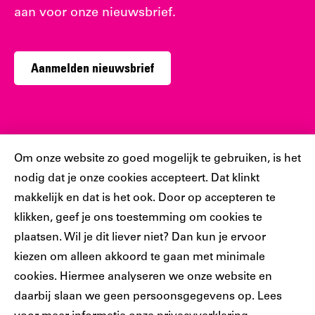
aan voor onze nieuwsbrief.
Aanmelden nieuwsbrief
Sociaal
Cookiebar
Om onze website zo goed mogelijk te gebruiken, is het
nodig dat je onze cookies accepteert. Dat klinkt
Volg jij ons al?
makkelijk en dat is het ook. Door op accepteren te
klikken, geef je ons toestemming om cookies te
plaatsen. Wil je dit liever niet? Dan kun je ervoor
Ons
Ons
Ons
Ons
Ons
kiezen om alleen akkoord te gaan met minimale
Tiktok
Facebook
Instagram
YouTube
LinkedIn
cookies. Hiermee analyseren we onze website en
account
account
account
account
account
daarbij slaan we geen persoonsgegevens op. Lees