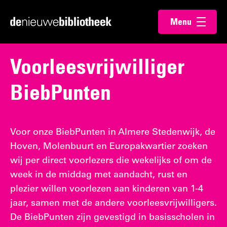
Ga
Ga
Menu
direct
direct
Ga
openen
naar
naar
naar
de
de
de
Voorleesvrijwilliger
content
footer
homepagina
BiebPunten
Voor onze BiebPunten in Almere Stedenwijk, de
Hoven, Molenbuurt en Europakwartier zoeken
wij per direct voorlezers die wekelijks of om de
week in de middag met aandacht, rust en
plezier willen voorlezen aan kinderen van 1-4
jaar, samen met de andere voorleesvrijwilligers.
De BiebPunten zijn gevestigd in basisscholen in