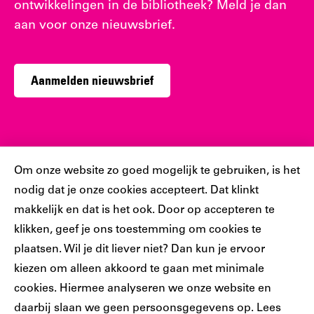
ontwikkelingen in de bibliotheek? Meld je dan
aan voor onze nieuwsbrief.
Aanmelden nieuwsbrief
Sociaal
Cookiebar
Om onze website zo goed mogelijk te gebruiken, is het
nodig dat je onze cookies accepteert. Dat klinkt
Volg jij ons al?
makkelijk en dat is het ook. Door op accepteren te
klikken, geef je ons toestemming om cookies te
plaatsen. Wil je dit liever niet? Dan kun je ervoor
Ons
Ons
Ons
Ons
Ons
kiezen om alleen akkoord te gaan met minimale
Tiktok
Facebook
Instagram
YouTube
LinkedIn
cookies. Hiermee analyseren we onze website en
account
account
account
account
account
daarbij slaan we geen persoonsgegevens op. Lees