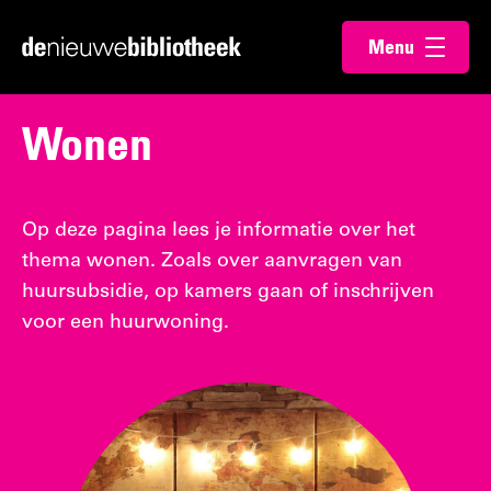
Ga
Ga
Menu
direct
direct
Ga
openen
naar
naar
naar
de
de
de
Wonen
content
footer
homepagina
Op deze pagina lees je informatie over het
thema wonen. Zoals over aanvragen van
huursubsidie, op kamers gaan of inschrijven
voor een huurwoning.